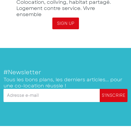
Colocation, coliving, habitat partagé.
Logement contre service. Vivre
ensemble
SIGN UP
#Newsletter
Tous les bons plans, les derniers articles... pour
une co-location réussie !
Adresse e-mail
S'INSCRIRE