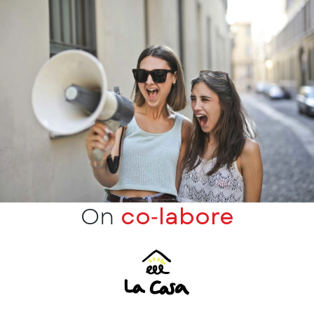
On
co‑labore