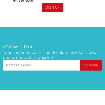
ensemble
SIGN UP
#Newsletter
Tous les bons plans, les derniers articles... pour
une co-location réussie !
Adresse e-mail
S'INSCRIRE