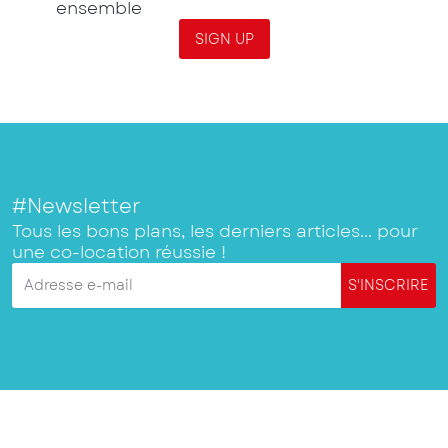
ensemble
SIGN UP
#Newsletter
Tous les bons plans, les derniers articles... pour
une co-location réussie !
Adresse e-mail
S'INSCRIRE