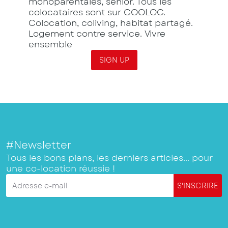
monoparentales, sénior. Tous les
colocataires sont sur COOLOC.
Colocation, coliving, habitat partagé.
Logement contre service. Vivre
ensemble
SIGN UP
#Newsletter
Tous les bons plans, les derniers articles... pour
une co-location réussie !
Adresse e-mail
S'INSCRIRE