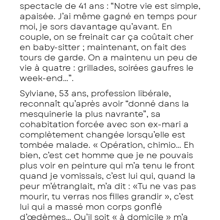
spectacle de 41 ans : “Notre vie est simple,
apaisée. J’ai même gagné en temps pour
moi, je sors davantage qu’avant. En
couple, on se freinait car ça coûtait cher
en baby-sitter ; maintenant, on fait des
tours de garde. On a maintenu un peu de
vie à quatre : grillades, soirées gaufres le
week-end…”.
Sylviane, 53 ans, profession libérale,
reconnaît qu’après avoir “donné dans la
mesquinerie la plus navrante”, sa
cohabitation forcée avec son ex-mari a
complètement changée lorsqu’elle est
tombée malade. « Opération, chimio… Eh
bien, c’est cet homme que je ne pouvais
plus voir en peinture qui m’a tenu le front
quand je vomissais, c’est lui qui, quand la
peur m’étranglait, m’a dit : «Tu ne vas pas
mourir, tu verras nos filles grandir », c’est
lui qui a massé mon corps gonflé
d’œdèmes… Qu’il soit « à domicile » m’a