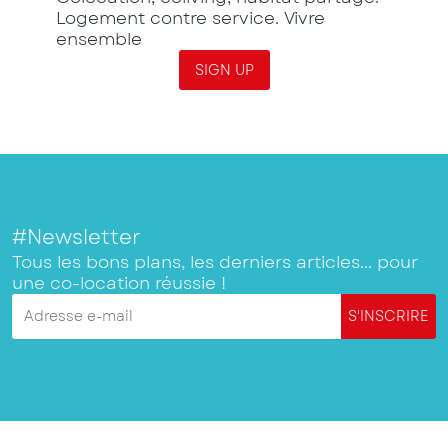
Logement contre service. Vivre
ensemble
SIGN UP
#Newsletter
Tous les bons plans, les derniers articles... pour
une co-location réussie !
Adresse e-mail
S'INSCRIRE